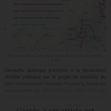
Présentation des nouvelles lignes du pôle Roubaix-Tourcoing (Nord) -
© MEL
L’enquête publique préalable à la déclaration
d’utilité publique sur le projet de tramway du
pôle métropolitain Roubaix-Tourcoing (Nord) est
programmée du 19/11/2025 au 14/01/2026 par
la Métropole Européenne de Lille. Le nouveau
tramway reliera cinq communes (Neuville-en-
L'accès à cet article est
Ferrain, Tourcoing, Roubaix, Wattrelos, Hem) et