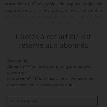
autorités de l’État, préfet de région, préfet de
département. Il a été partagé avec l’ensemble
des élus, la métropole et les différentes
communautés de communes, évidemment
aussi avec la Région. Il est désormais en train
L'accès à cet article est
de partir. On sera parmi les tout premiers
projets de SERM, peut-être même le tout
réservé aux abonnés
premier. Nous avons l’ambition d’avoir, dans les
prochains mois, si possible d’ici au printemps,
Bienvenue,
un retour. Qu’ils nous disent quels projets ils
Abonné.e ?
Connectez-vous uniquement avec
jugent de qualité, qu’ils nous encouragent à
votre email.
réunir les opérateurs et financeurs pour les
Non abonné.e ?
Demandez votre abonnement
lancer, afin d’avoir un premier horizon de
découverte en saisissant votre email.
réalisations pour 2030, et un second en 2035 »,
déclare à News Tank François Bonneau,
président de la Région Centre-Val de Loire le
13/11/2025.