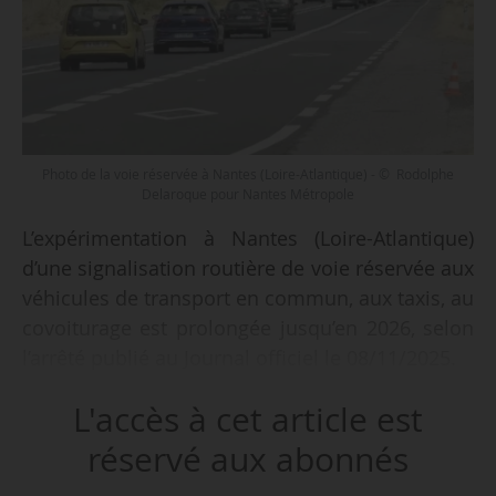
Photo de la voie réservée à Nantes (Loire-Atlantique) - © Rodolphe
Delaroque pour Nantes Métropole
L’expérimentation à Nantes (Loire-Atlantique)
d’une signalisation routière de voie réservée aux
véhicules de transport en commun, aux taxis, au
covoiturage est prolongée jusqu’en 2026, selon
l’arrêté publié au Journal officiel le 08/11/2025.
L'accès à cet article est
La mise en place d’une voie réservée au
covoiturage d’une distance de 2,2 km a été
réservé aux abonnés
autorisée en novembre 2022, pour une