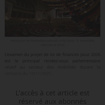
Hémicycles de l’Assemblée nationale et du Sénat - © Assemblée
nationale et Sénat
L’examen du projet de loi de finances pour 2026
est le principal rendez-vous parlementaire
relatif au secteur des mobilités durant la
semaine du 10/11/2025.
À l’Assemblée nationale, l’examen du PLF pour
L'accès à cet article est
2026 se poursuit avec la troisième partie du
texte, consacrée aux dépenses. Les crédits de
réservé aux abonnés
plusieurs missions (dont Écologie,