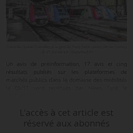
Trains du réseau Transilien à la gare de Paris Saint-Lazare (Île-de-France)
- © CC BY-SA 4.0 - Mohamed SY
Un avis de préinformation, 17 avis et cinq
résultats publiés sur les plateformes de
marchés publics dans le domaine des mobilités
le 05/11 sont recensés par News Tank le
06/11/2025.
L'accès à cet article est
Parmi les 17 avis recensés :
• une AMO pour les procédures liées à la mise
réservé aux abonnés
en concurrence du réseau ferré francilien d’Île-