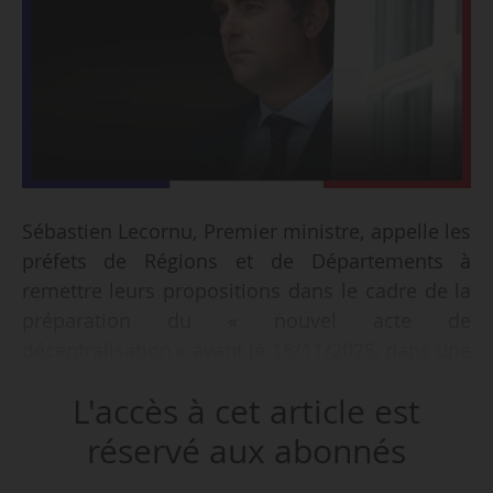
Sébastien Lecornu, Premier ministre, appelle les
préfets de Régions et de Départements à
remettre leurs propositions dans le cadre de la
préparation du « nouvel acte de
décentralisation » avant le 15/11/2025, dans une
circulaire signée le 28/10/2025.
L'accès à cet article est
Celle-ci précise qu’un projet de loi portant ce
réservé aux abonnés
nouvel acte de décentralisation doit être