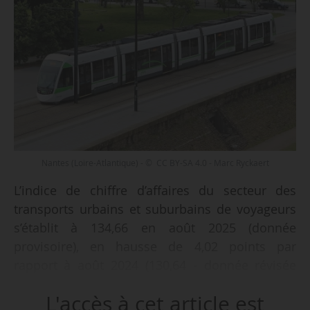
Nantes (Loire-Atlantique) - © CC BY-SA 4.0 - Marc Ryckaert
L’indice de chiffre d’affaires du secteur des
transports urbains et suburbains de voyageurs
s’établit à 134,66 en août 2025 (donnée
provisoire), en hausse de 4,02 points par
rapport à août 2024 (130,64 - donnée révisée
semi-définitive), selon le rapport mensuel de
L'accès à cet article est
l’Insee publié le 31/10/2025. L’indice augmente