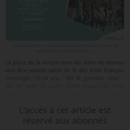
Étude Keolis X IFOP « Quelles attentes des Français en matière de
mobilité à 5 mois des municipales » -
La place de la voiture dans les villes de demain
doit être réduite selon 56 % des 4 000 Français
interrogés (18-34 ans : 60 %, grandes villes :
60 %) dans le cadre d’une étude sur leurs
attentes à l’approche des élections municipales
de mars 2026, présentée par Keolis en
L'accès à cet article est
partenariat avec l’Ifop, le 12/11/2025.
réservé aux abonnés
Cette enquête, menée du 22/08 au 05/09/2025,