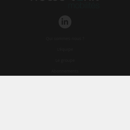
Qui sommes-nous ?
L‘équipe
Le groupe
Abonnements
Contact
Archives
CGA
Mentions légales
Confidentialité