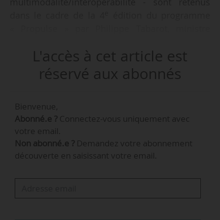
multimodalité/interopérabilité - sont retenus
e
dans le cadre de la 4
édition du programme
« Propulse » par Philippe Tabarot, ministre
chargé des Transports, le 27/03/2025. Ils
L'accès à cet article est
bénéficieront dans l’année de l’appui du
ministère des Transports, via l’AIT, afin
réservé aux abonnés
d’accélérer leur développement et leur
déploiement à grande échelle.
Bienvenue,
Abonné.e ?
Connectez-vous uniquement avec
L’objectif de ce programme, qui s’adresse aux
votre email.
start-ups, PME, grands groupes, collectivités,
Non abonné.e ?
Demandez votre abonnement
associations et établissements publics de
découverte en saisissant votre email.
recherche, est de soutenir l’innovation française
dans les mobilités, un secteur jugé stratégique
pour la souveraineté nationale, en favorisant
l’émergence de solutions innovantes et en
levant les obstacles à leur développement.