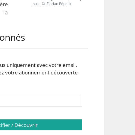
mère
nuit - © Florian Pépellin
 la
abonnés
iale
rché
ise
ete
s uniquement avec votre email.
 votre abonnement découverte
tifier / Découvrir