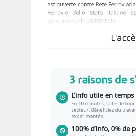
est ouverte contre Rete Ferroviaria
Ferrovie dello Stato Italiane S
concurrence le 21/03/2025.
L'accè
SNCF Voyageurs développe une offr
SNCF Voyages Italia. Son objectif
domestique et d’atteindre une p
française a demandé formellemen
ferroviaria italiana, un plan de tr
3 raisons de 
L’info utile en temps 
En 10 minutes, faites le tour 
secteur. Bénéficiez du trava
expérimentée.
100% d’info, 0% de 