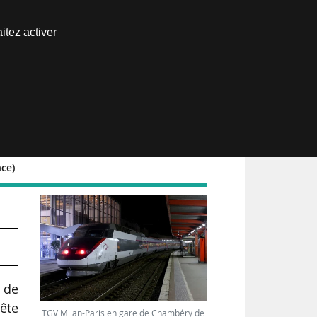
Nous joindre
itez activer
Espace abonné
nce)
 de
uête
TGV Milan-Paris en gare de Chambéry de