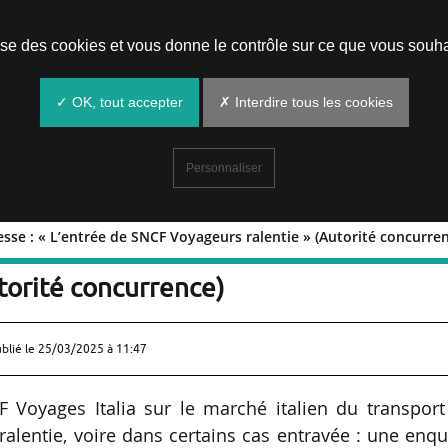
Prendre un rendez-vous
lise des cookies et vous donne le contrôle sur ce que vous souha
✓ OK, tout accepter
✗ Interdire tous les cookies
Personnaliser
esse : « L’entrée de SNCF Voyageurs ralentie » (Autorité concurre
de vitesse : « L’entrée de SNCF
torité concurrence)
ublié le
25/03/2025 à 11:47
F Voyages Italia sur le marché italien du transport
ralentie, voire dans certains cas entravée : une enq