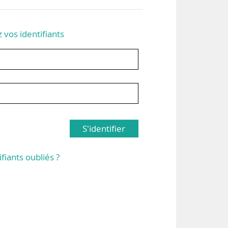
z vos identifiants
S'identifier
ifiants oubliés ?