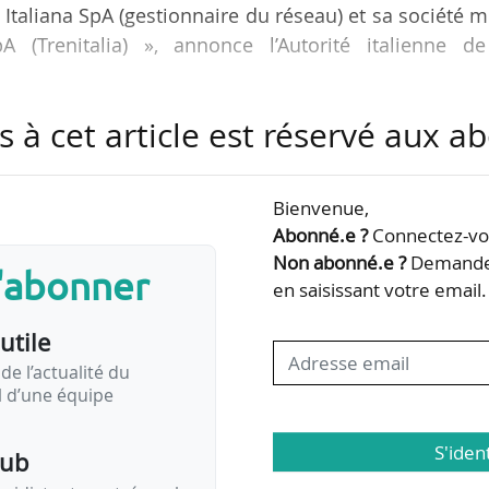
 Italiana SpA (gestionnaire du réseau) et sa société 
pA (Trenitalia) », annonce l’Autorité italienne de
s à cet article est réservé aux 
e à grande vitesse sur le marché italien via sa fil
 est d’opérer 13 allers-retours quotidiens sur le ma
art de marché de 15 % en 2030 en Italie. L’entrepr
Bienvenue,
t au gestionnaire du réseau ferroviaire italien, R
Abonné.e ?
Connectez-vou
ansport sous forme d’un…
Non abonné.e ?
Demandez
s'abonner
en saisissant votre email.
utile
de l’actualité du
il d’une équipe
S'iden
pub