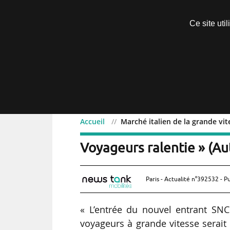
Découvrir sans engagement
Ce site uti
Menu
Accueil
Marché italien de la grande vit
Marché italien de la gran
Voyageurs ralentie » (Au
Paris - Actualité n°392532 - P
« L’entrée du nouvel entrant SNC
voyageurs à grande vitesse serait 