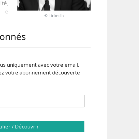
ité,
l le
© LinkedIn
qui
abonnés
ur-
s uniquement avec votre email.
argé
 votre abonnement découverte
tifier / Découvrir