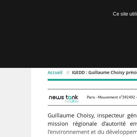
Découvrir sans engagement
Ce site uti
Menu
Accueil
IGEDD : Guillaume Choisy pré
IGEDD : Guillaume Chois
Paris - Mouvement n°392492 -
Guillaume Choisy, inspecteur gé
mission régionale d’autorité e
l’environnement et du développem