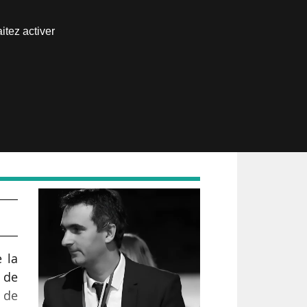
Nous joindre
itez activer
Espace abonné
 la
 de
 de