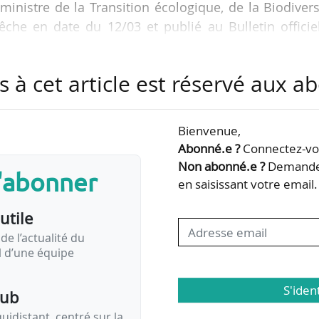
ministre de la Transition écologique, de la Biodivers
êche en date du 12/03 et publié au Bulletin officie
hatelais, nommée pour la même durée en août 2024, 
s à cet article est réservé aux 
ste de directeur général de l’Agence de l’eau Ado
4 avant de devenir inspecteur général à l’IGEDD.
Bienvenue,
Abonné.e ?
Connectez-vou
parlementaire de Ségolène Royal avant de devenir ch
Non abonné.e ?
Demandez
s'abonner
en saisissant votre email.
utile
de l’actualité du
il d’une équipe
S'iden
pub
idistant, centré sur la