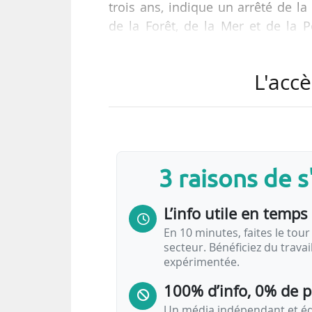
trois ans, indique un arrêté de la 
de la Forêt, de la Mer et de la P
18/03/2025. Il remplace Edith C
met fin à ses fonctions.
L'accè
Guillaume Choisy a occupé le po
Garonne de mai 2017 à octobre 202
Guillaume Choisy a été l’attaché 
3 raisons de 
de…
L’info utile en temps 
En 10 minutes, faites le tour 
secteur. Bénéficiez du trava
expérimentée.
100% d’info, 0% de 
Un média indépendant et équ