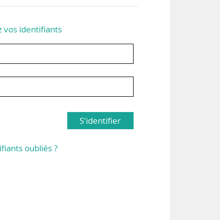
z vos identifiants
S'identifier
ifiants oubliés ?