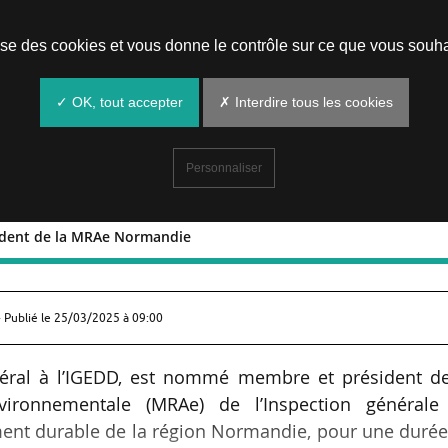
Prendre un rendez-vous
lise des cookies et vous donne le contrôle sur ce que vous souha
✓ OK, tout accepter
✗ Interdire tous les cookies
Personnaliser
sident de la MRAe Normandie
y président de la MRAe Normandie
 Publié le
25/03/2025 à 09:00
néral à l’IGEDD, est nommé membre et président de
nvironnementale (MRAe) de l’Inspection générale
ent durable de la région Normandie, pour une durée