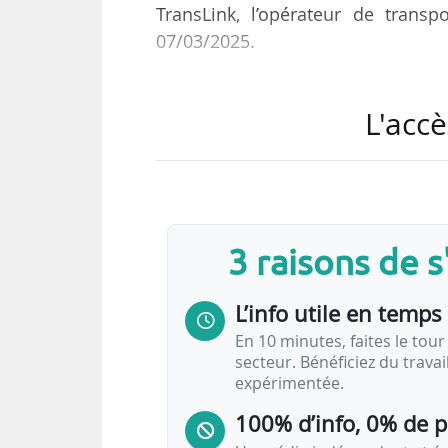
TransLink, l’opérateur de transp
07/03/2025.
TransLink, opérant un réseau mult
L'accè
Express et SeaBus, prévoit de mod
le cadre de sa transition énergétiq
Ce contrat porte sur la livraison
unités supplémentaires de 12 m
3 raisons de 
premières livraisons sont attendu
Cette commande fait suite aux tes
L’info utile en temps 
En 10 minutes, faites le tour 
secteur. Bénéficiez du trava
expérimentée.
100% d’info, 0% de 