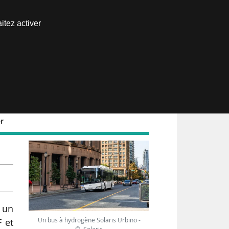
Nous joindre
itez activer
Espace abonné
er
r un
Un bus à hydrogène Solaris Urbino -
 et