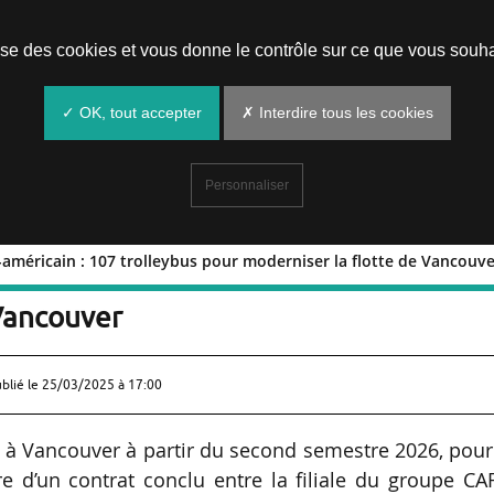
Prendre un rendez-vous
lise des cookies et vous donne le contrôle sur ce que vous souha
✓ OK, tout accepter
✗ Interdire tous les cookies
Personnaliser
-américain : 107 trolleybus pour moderniser la flotte de Vancouv
é nord-américain : 107 trolleybus pour
 Vancouver
ublié le
25/03/2025 à 17:00
és à Vancouver à partir du second semestre 2026, pou
 d’un contrat conclu entre la filiale du groupe CAF