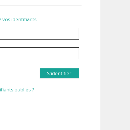
z vos identifiants
S'identifier
ifiants oubliés ?