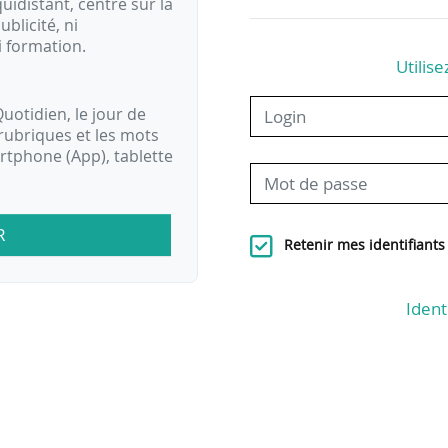
idistant, centré sur la
ublicité, ni
i formation.
Utilise
uotidien, le jour de
rubriques et les mots
artphone (App), tablette
R
Retenir mes identifiants
Ident