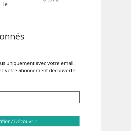
© Solaris
 le
oast
abonnés
dans
 201
s uniquement avec votre email.
Les
 votre abonnement découverte
027.
tifier / Découvrir