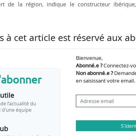
ort de la région, indique le constructeur ibérique,
imodal comprenant bus, trolleybus, SkyTrain, West C
s à cet article est réservé aux 
erniser sa flotte avec des véhicules zéro émission 
ue.
Bienvenue,
 de trolleybus de 12 mètres, avec des options pour
Abonné.e ?
Connectez-vou
ètres et 204 trolleybus articulés de 18 mètres. 
Non abonné.e ?
Demandez
s'abonner
es pour 2026, suivies de livraisons continues en 2
en saisissant votre email.
ts de…
utile
de l’actualité du
il d’une équipe
S'iden
pub