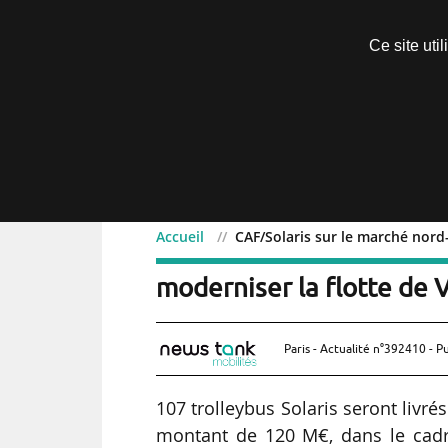
Découvrir sans engagement
Ce site uti
Menu
Accueil
CAF/Solaris sur le marché nord
CAF/Solaris sur le march
moderniser la flotte de
Paris - Actualité n°392410 - P
107 trolleybus Solaris seront livr
montant de 120 M€, dans le cadre