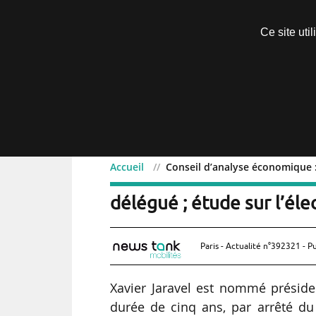
Découvrir sans engagement
Ce site uti
Menu
Accueil
Conseil d’analyse économique : 
Conseil d’analyse économ
délégué ; étude sur l’éle
Paris - Actualité n°392321 - P
Xavier Jaravel est nommé présid
durée de cinq ans, par arrêté d