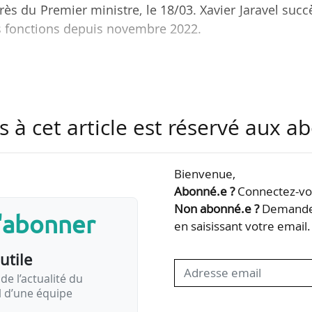
s du Premier ministre, le 18/03. Xavier Jaravel suc
es fonctions depuis novembre 2022.
 des analyses économiques pour éclairer les décision
raliste, composée d’économistes professionnels, pub
fication massive du transport routier de marchandi
s à cet article est réservé aux 
 recommandations de l’étude du CAE
Bienvenue,
Abonné.e ?
Connectez-vou
ET) la solution prioritaire pour décarboner le…
Non abonné.e ?
Demandez
s'abonner
en saisissant votre email.
utile
de l’actualité du
il d’une équipe