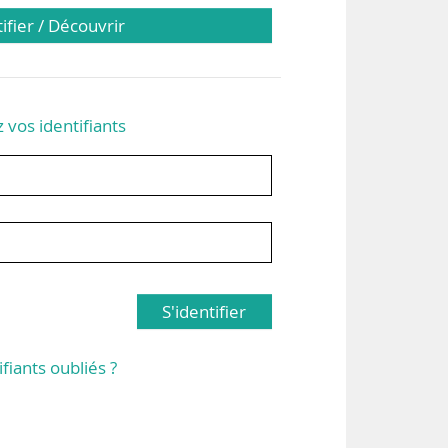
tifier / Découvrir
z vos identifiants
S'identifier
ifiants oubliés ?