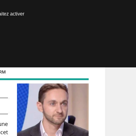
Nous joindre
itez activer
Espace abonné
TRM
une
cet