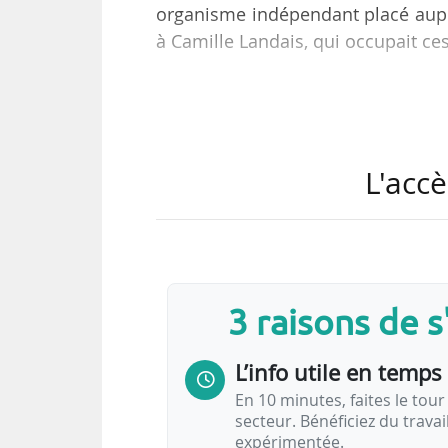
organisme indépendant placé auprè
à Camille Landais, qui occupait c
Chargée de réaliser et de publier
Gouvernement, cette instance plu
une étude préconisant une électri
L'accè
le 20/03/2025.
Décarbonation du
TRM
: les
Faire des camions électriques à batterie (B
3 raisons de 
L’info utile en temps 
En 10 minutes, faites le tour 
secteur. Bénéficiez du trava
expérimentée.