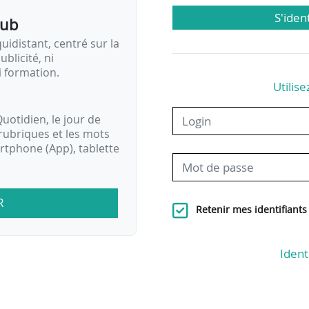
S'iden
pub
idistant, centré sur la
ublicité, ni
i formation.
Utilise
uotidien, le jour de
rubriques et les mots
artphone (App), tablette
R
Retenir mes identifiants
Ident