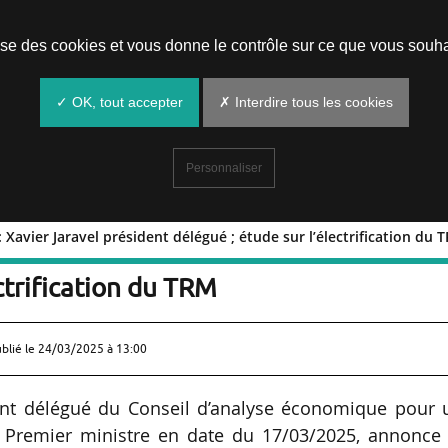
Prendre un rendez-vous
lise des cookies et vous donne le contrôle sur ce que vous souha
✓ OK, tout accepter
✗ Interdire tous les cookies
Personnaliser
Xavier Jaravel président délégué ; étude sur l’électrification du 
ique : Xavier Jaravel président
ctrification du TRM
ublié le
24/03/2025 à 13:00
ent délégué du Conseil d’analyse économique pour 
u Premier ministre en date du 17/03/2025, annonce 