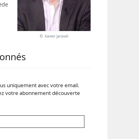
cède
s du
© Xavier Jaravel
lie
ses,
abonnés
s uniquement avec votre email.
 votre abonnement découverte