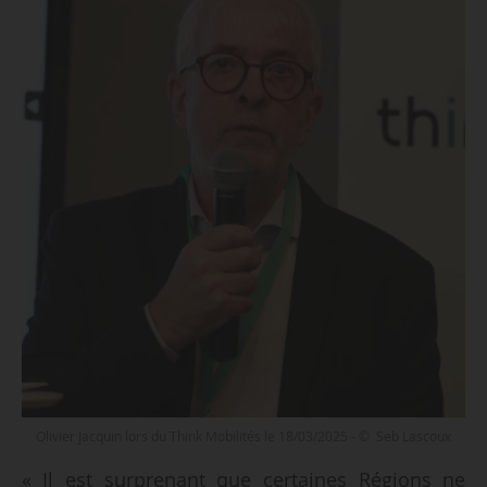
Olivier Jacquin lors du Think Mobilités le 18/03/2025 - © Seb Lascoux
« Il est surprenant que certaines Régions ne