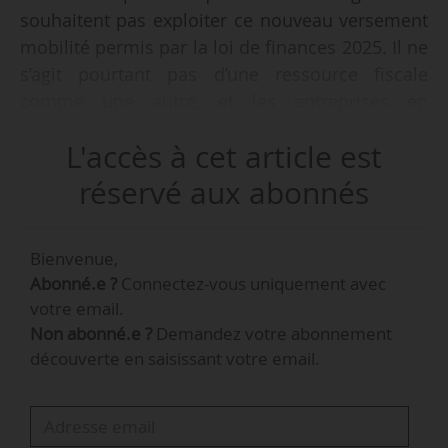
souhaitent pas exploiter ce nouveau versement
mobilité permis par la loi de finances 2025. Il ne
s’agit pourtant pas d’une ressource fiscale
comme une autre, et les entreprises en
bénéficient directement, notamment pour les
L'accès à cet article est
trajets domicile-travail. Il est donc important de
replacer les entreprises au cœur de la politique
réservé aux abonnés
de mobilité du territoire », déclare Olivier
Jacquin, sénateur (SER) de la Meurthe-et-
Bienvenue,
Moselle, à News Tank le 21/03/2025.
Abonné.e ?
Connectez-vous uniquement avec
votre email.
Le sénateur Olivier Jacquin a déposé une
Non abonné.e ?
Demandez votre abonnement
proposition de loi, composée d’un article
découverte en saisissant votre email.
unique, visant à favoriser le développement de
solutions de mobilité dans les espaces peu
denses en supprimant la conditionnalité du