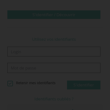
versement mobilité liée à l’organisation d’un
service régulier de transport public de…
S'identifier / Découvrir
Utilisez vos identifiants
Retenir mes identifiants
S'identifier
Identifiants oubliés ?