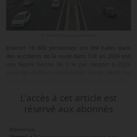
© MI/DICOM/Jérôme GROISARD
Environ 19 800 personnes ont été tuées dans
des accidents de la route dans l’UE en 2024 soit
une légère baisse de 3 % par rapport à 2023,
selon les chiffres préliminaires sur les décès sur
les routes pour 2024 s’appuyant sur les données
CARE de l’UE publiée par la Commission
L'accès à cet article est
européenne le 19/03/2025.
réservé aux abonnés
L’objectif de l’UE de réduire de moitié le nombre
de tués sur les routes d’ici à 2030. « Bien que la
Bienvenue,
réduction de 3 % du nombre de tués sur les
Abonné.e ?
Connectez-vous uniquement avec