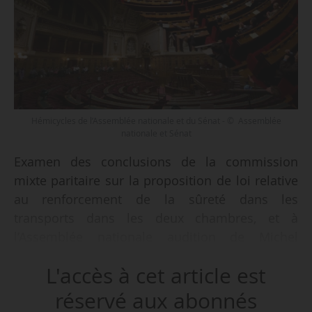
Hémicycles de l’Assemblée nationale et du Sénat - © Assemblée
nationale et Sénat
Examen des conclusions de la commission
mixte paritaire sur la proposition de loi relative
au renforcement de la sûreté dans les
transports dans les deux chambres, et à
l’Assemblée nationale audition de Michel
Neugnot, tels sont les principaux rendez-vous
L'accès à cet article est
parlementaires relatifs au secteur du transport
prévus dans la semaine du 17/03/2025.
réservé aux abonnés