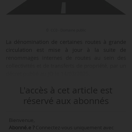
© CC0 - Domaine public
La dénomination de certaines routes à grande
circulation est mise à jour à la suite de
renommages internes de routes au sein des
collectivités et de transferts de propriété, par un
décret publié au JO le 14/03/2025.
L'accès à cet article est
Certains de ces transferts ont été réalisés dans
le cadre de la loi n° 2022-217 du 21/02/2022
réservé aux abonnés
relative à la différenciation, la décentralisation,
la déconcentration et portant diverses mesures
Bienvenue,
de simplifications de l’action publique (3DS) et
Abonné.e ?
Connectez-vous uniquement avec
de la loi n° 2015-991 du 07/08/2015 portant