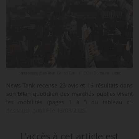
Strasbourg (Bas-Rhin, Grand Est) - © CC0 - Domaine public
News Tank recense 23 avis et 16 résultats dans
son bilan quotidien des marchés publics visant
les mobilités (pages 1 à 3 du tableau ci-
dessous), publié le 13/03/2025.
Parmi les 23 avis recensés :
L'accès à cet article est
• du transport de personnes pour le