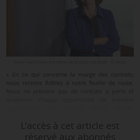
Marie-Ange Debon, présidente du directoire de Keolis - © Keolis
« En ce qui concerne la marge des contrats,
nous restons fidèles à notre feuille de route.
Nous ne prenons pas de contrats à perte et
analysons chaque opportunité de manière
approfondie. Sur certains appels d’offres
parfois, nous parvenons à gagner en étant plus
L'accès à cet article est
chers, et cela nous satisfait, car dans ces cas, les
AOM privilégient des offres à la fois équilibrées
réservé aux abonnés