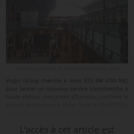
Saint Pancras à Londres - © Creative Commons / Chris j wood
Virgin Group cherche à lever 833 M€ (700 M£)
pour lancer un nouveau service transmanche à
haute vitesse, concurrent d’Eurostar, confirme le
groupe britannique à News Tank le 10/03/2025,
validant une information du Financial Times.
L'accès à cet article est
Virgin Group a l’intention de lever 357 M€