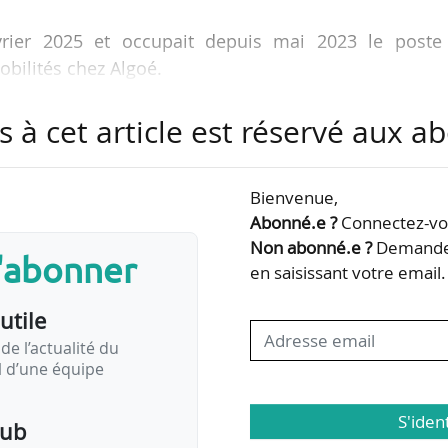
évrier 2025 et occupait depuis mai 2023 le poste
obilités chez Algoé.
s à cet article est réservé aux 
Bienvenue,
Abonné.e ?
Connectez-vou
Non abonné.e ?
Demandez
s'abonner
en saisissant votre email.
utile
de l’actualité du
il d’une équipe
S'iden
pub