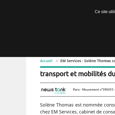
Découvrir sans engagement
Ce site uti
Menu
Accueil
EM Services : Solène Thomas c
EM Services : Solène Th
transport et mobilités d
Paris - Mouvement n°390455 -
Solène Thomas est nommée consul
chez EM Services, cabinet de conse