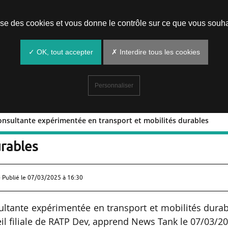
Prendre un rendez-vous
lise des cookies et vous donne le contrôle sur ce que vous souha
✓ OK, tout accepter
✗ Interdire tous les cookies
Personnaliser
onsultante expérimentée en transport et mobilités durables
omas consultante expérimentée en
urables
 Publié le
07/03/2025 à 16:30
tante expérimentée en transport et mobilités durab
il filiale de RATP Dev, apprend News Tank le 07/03/20