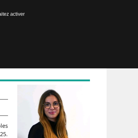
Nous joindre
itez activer
Espace abonné
les
25.