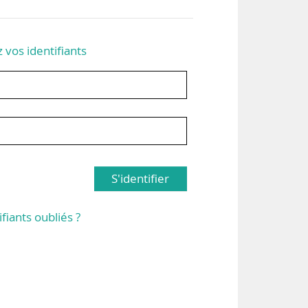
z vos identifiants
S'identifier
ifiants oubliés ?