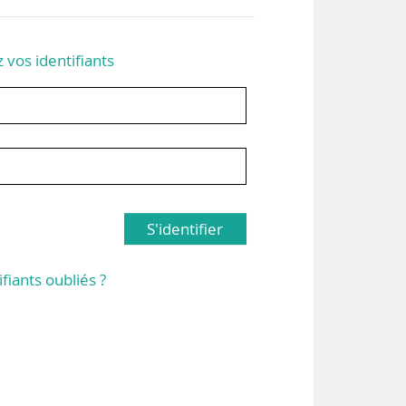
z vos identifiants
S'identifier
ifiants oubliés ?