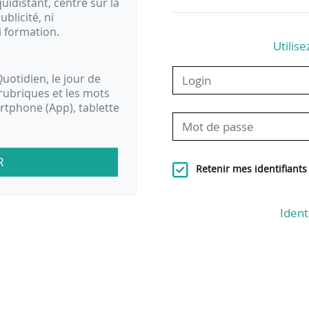
idistant, centré sur la
ublicité, ni
i formation.
Utilise
uotidien, le jour de
rubriques et les mots
artphone (App), tablette
R
Retenir mes identifiants
Ident