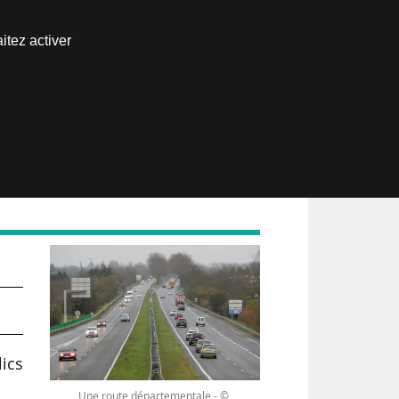
Nous joindre
itez activer
Espace abonné
lics
Une route départementale - ©