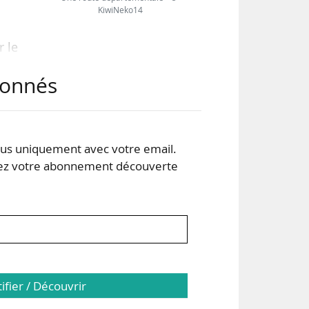
KiwiNeko14
r le
abonnés
 du
int-
x de
s uniquement avec votre email.
 votre abonnement découverte
isés
tifier / Découvrir