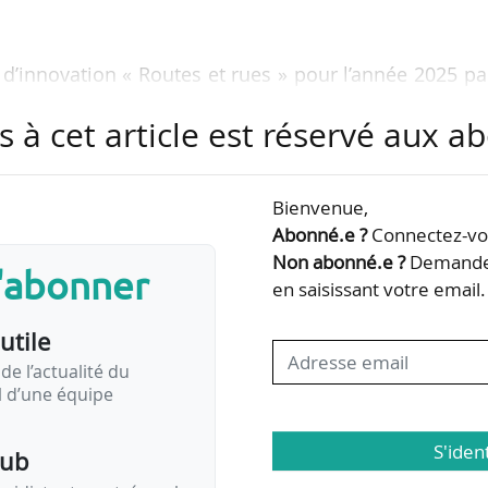
 d’innovation « Routes et rues » pour l’année 2025 pa
s à cet article est réservé aux 
e service public pour la gestion et l’exploitation
er de voyageurs de la communauté d’agglomération Sa
 2026-2032 ;
Bienvenue,
îtrise d’ouvrage relatives à la réalisation des travau
Abonné.e ?
Connectez-vou
e la RTM, à Marseille (Bouches-du-Rhône) ;
Non abonné.e ?
Demandez
s'abonner
intenance de mobiliers de stationnement vélos sécur
en saisissant votre email.
utile
de l’actualité du
il d’une équipe
S'iden
pub