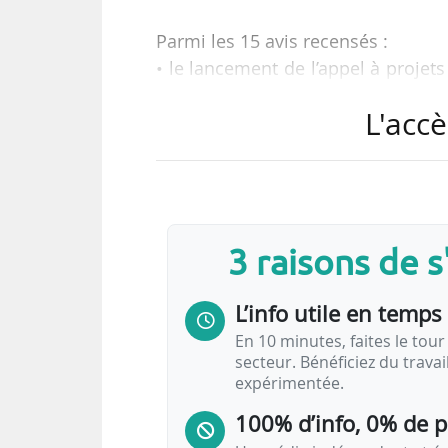
Parmi les 15 avis recensés :
• le lancement de l’appel à projets
Cerema ;
L'accè
• une convention de concession d
service public de transport routi
Lô Agglo (Manche) pour la période
• des prestations d’assistance à ma
rénovation de stations de métro d
3 raisons de 
• la fourniture, la pose et la ma
dans les gares…
L’info utile en temps 
En 10 minutes, faites le tour 
secteur. Bénéficiez du trava
expérimentée.
100% d’info, 0% de 