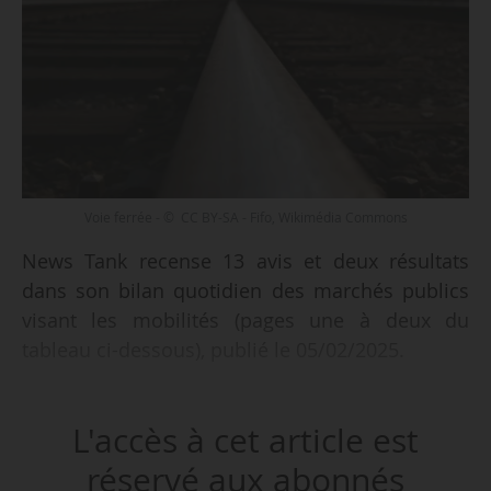
Voie ferrée - © CC BY-SA - Fifo, Wikimédia Commons
News Tank recense 13 avis et deux résultats
dans son bilan quotidien des marchés publics
visant les mobilités (pages une à deux du
tableau ci-dessous), publié le 05/02/2025.
Parmi les 15 avis recensés :
L'accès à cet article est
• des prestations de conseils et d’expertise
technique ferroviaire relatifs au programme
réservé aux abonnés