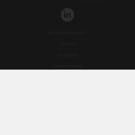
Qui sommes-nous ?
L‘équipe
Le groupe
Abonnements
Contact
Archives
CGA
Mentions légales
Confidentialité
Cookies