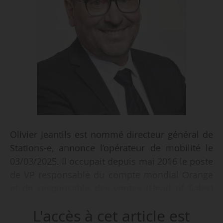
Olivier Jeantils est nommé directeur général de
Stations-e, annonce l’opérateur de mobilité le
03/03/2025. Il occupait depuis mai 2016 le poste
de VP responsable du compte mondial Orange
et de responsable des ventes (Head of Sales)
chez Ericsson, où il est entré en 2001. Ce poste
L'accès à cet article est
représentait sa quatrième fonction au sein du