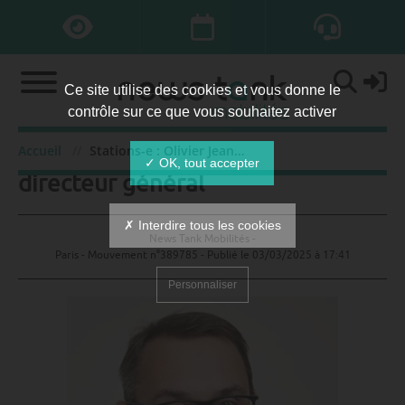
Ce site utilise des cookies et vous donne le
contrôle sur ce que vous souhaitez activer
Stations-e : Olivier Jeantils
Accueil
Stations-e : Olivier Jeantils directeur général
✓ OK, tout accepter
directeur général
✗ Interdire tous les cookies
News Tank Mobilités -
Paris - Mouvement n°389785 - Publié le
03/03/2025 à 17:41
Personnaliser