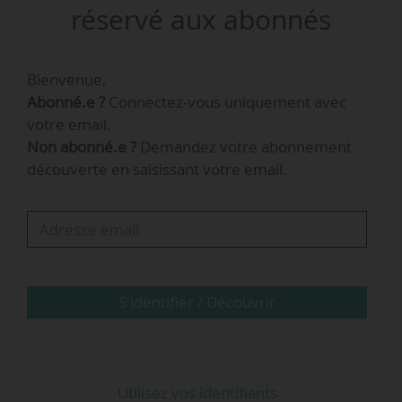
groupe de télécommunications, après une
réservé aux abonnés
dizaine d’années passées chez Matra Ericsson
Telecom.
Bienvenue,
Abonné.e ?
Connectez-vous uniquement avec
« Son expertise des infrastructures est un atout
votre email.
précieux pour accélérer notre croissance sur un
Non abonné.e ?
Demandez votre abonnement
marché très dynamique », indique Alain Rolland,
découverte en saisissant votre email.
fondateur et président de Stations-e.
S'identifier / Découvrir
Utilisez vos identifiants