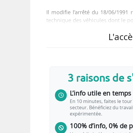
Il modifie l’arrêté du 18/06/1991 r
technique des véhicules dont le po
L'accè
Les modifications de l’arrêté :
• Il apporte une précision à l’ann
délivrés à la suite du contrôle t
validation de commentaires spéc
sur le procès-verbal à la suite des 
3 raisons de 
• Il met à jour les noms des deux 
contrôleurs, afin de…
L’info utile en temps 
En 10 minutes, faites le tour 
secteur. Bénéficiez du trava
expérimentée.
100% d’info, 0% de 