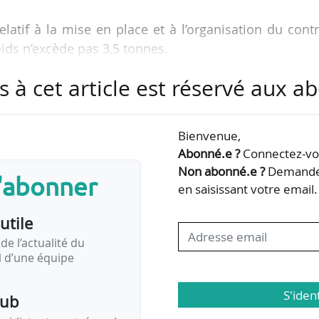
elatif à la mise en place et à l’organisation du cont
ids n’excède pas 3,5 tonnes.
s à cet article est réservé aux 
exe II de l’arrêté du 18/06/1991 concernant les docum
echnique : lorsque le contrôle technique a entraîn
Bienvenue,
ifiques, les mentions correspondantes sont imprim
Abonné.e ?
Connectez-vou
défaillances et niveaux de gravité.
Non abonné.e ?
Demandez
s'abonner
diplômes de niveau 4 et 5 pour la formation initiale
en saisissant votre email.
utile
de l’actualité du
il d’une équipe
S'iden
pub