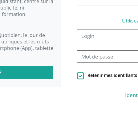
idistant, centré sur la
ublicité, ni
i formation.
Utilise
uotidien, le jour de
rubriques et les mots
artphone (App), tablette
R
Retenir mes identifiants
Ident