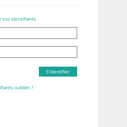
z vos identifiants
S'identifier
ifiants oubliés ?