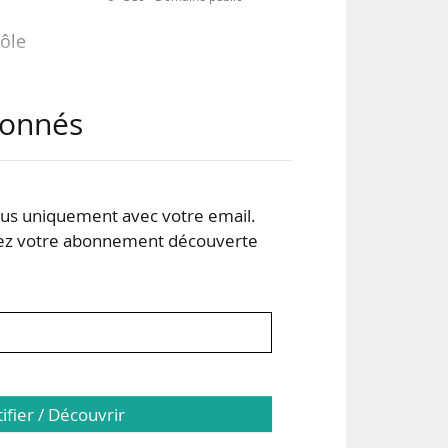
rôle
abonnés
ents
é la
ées
s uniquement avec votre email.
 votre abonnement découverte
 des
tifier / Découvrir