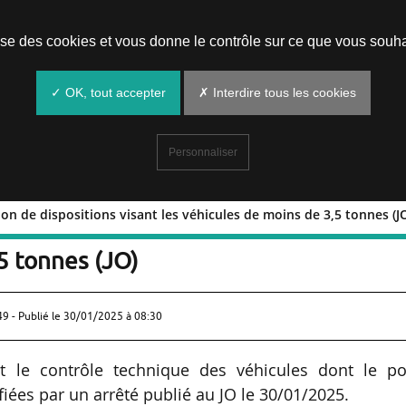
Prendre un rendez-vous
lise des cookies et vous donne le contrôle sur ce que vous souha
✓ OK, tout accepter
✗ Interdire tous les cookies
Personnaliser
on de dispositions visant les véhicules de moins de 3,5 tonnes (J
fication de dispositions visant les
5 tonnes (JO)
49 - Publié le
30/01/2025 à 08:30
nt le contrôle technique des véhicules dont le po
iées par un arrêté publié au JO le 30/01/2025.