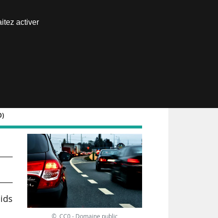
Nous joindre
itez activer
Espace abonné
O)
ids
© CC0 - Domaine public