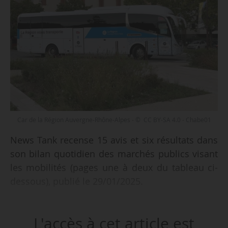
Car de la Région Auvergne-Rhône-Alpes - © CC BY-SA 4.0 - Chabe01
News Tank recense 15 avis et six résultats dans
son bilan quotidien des marchés publics visant
les mobilités (pages une à deux du tableau ci-
dessous), publié le 29/01/2025.
Parmi les 15 avis recensés :
L'accès à cet article est
• 19 lots de services de transports publics pour