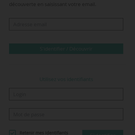
découverte en saisissant votre email.
Luc Chatel, président de la Plateforme
automobile, et Jean-Dominique Senard,
président du conseil d’administration de
Renault, Michelin s’exprime sur le véhicule
électrique, les récentes fermetures d’usines du
Groupe et la…
S'identifier / Découvrir
Utilisez vos identifiants
Retenir mes identifiants