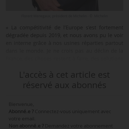
Florent Menegaux, président de Michelin - © Michelin
« La compétitivité de l’Europe s’est fortement
dégradée depuis 2019, et nous avons pu le voir
en interne grâce à nos usines réparties partout
dans le monde. Je ne crois pas au déclin de la
France, des choses restent à faire, des solutions
à trouver. Michelin est profondément attaché à
L'accès à cet article est
la France : nous n’avons pas l’intention de
quitter Clermont-Ferrand », déclare Florent
réservé aux abonnés
Menegaux, président de Michelin, au Sénat le
22/01/2025.
Bienvenue,
Abonné.e ?
Connectez-vous uniquement avec
La commission des affaires économiques de la
votre email.
chambre haute poursuit un cycle d’auditions sur
Non abonné.e ?
Demandez votre abonnement
l’industrie automobile. Après avoir auditionné