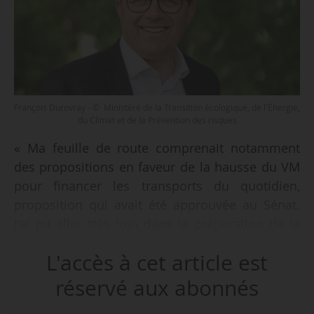
François Durovray - © Ministère de la Transition écologique, de l'Énergie,
du Climat et de la Prévention des risques
« Ma feuille de route comprenait notamment
des propositions en faveur de la hausse du VM
pour financer les transports du quotidien,
proposition qui avait été approuvée au Sénat.
J’ai pu aller très loin dans la préparation de la
conférence sur le financement des mobilités et
L'accès à cet article est
me réjouis qu’elle ait été annoncée par François
Bayrou dans sa déclaration de politique
réservé aux abonnés
générale. J’aurais aimé continuer ma tâche, je