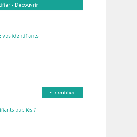
tifier / Découvrir
z vos identifiants
S'identifier
ifiants oubliés ?