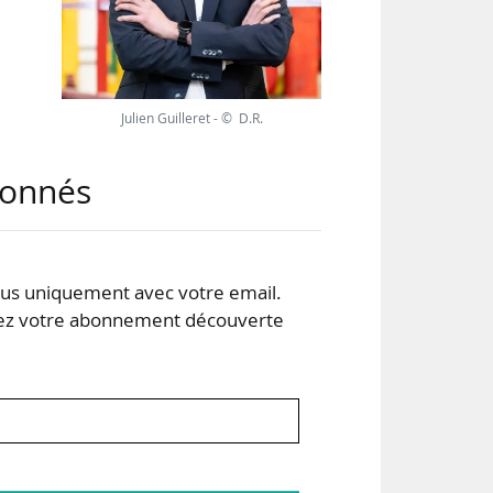
ron
 750
Julien Guilleret - © D.R.
230
abonnés
ens
e et
s uniquement avec votre email.
 votre abonnement découverte