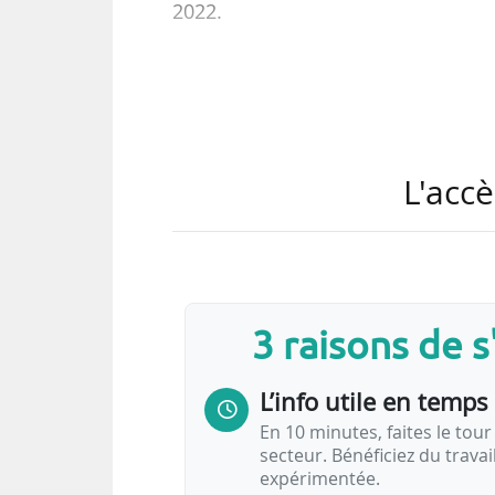
2022.
Le site de Reichshoffen a été r
75 M€ pour devenir le centre d’ex
salariés travaillent actuellemen
fournisseurs en Alsace, générant a
L'accè
Le site dispose d’un bureau d’ét
capables de concevoir un train co
tester des trains de…
3 raisons de 
L’info utile en temps 
En 10 minutes, faites le tour 
secteur. Bénéficiez du trava
expérimentée.