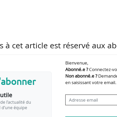
acheté en août 2022 par CAF pour un montant d’envi
pertise « trains longs » de CAF en France. Environ
t sur le site de Reichshoffen qui mobilise plus de 
insi près de 700 emplois indirects.
s à cet article est réservé aux 
udes regroupant plus de 130 ingénieurs et technici
mplet, ainsi que la capacité industrielle de produir
Bienvenue,
Abonné.e ?
Connectez-vou
Non abonné.e ?
Demandez
s'abonner
en saisissant votre email.
utile
de l’actualité du
il d’une équipe