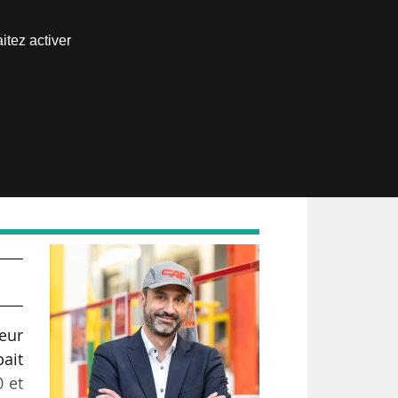
Nous joindre
itez activer
Espace abonné
teur
pait
 et