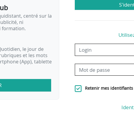
S'iden
pub
idistant, centré sur la
ublicité, ni
i formation.
Utilise
uotidien, le jour de
rubriques et les mots
artphone (App), tablette
R
Retenir mes identifiants
Ident