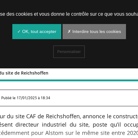
Prendre un rendez-vous
lise des cookies et vous donne le contrôle sur ce que vous souha
✓ OK, tout accepter
✗ Interdire tous les cookies
Personnaliser
 du site de Reichshoffen
recteur du site de Reichshoffen
 Publié le
17/01/2025 à 18:34
eur du site CAF de Reichshoffen, annonce le construc
ésent directeur industriel du site, poste qu’il occu
écédemment pour Alstom sur le même site entre 2020