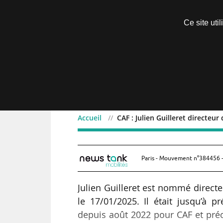
Découvrir sans engagement
Ce site uti
Menu
Accueil
CAF : Julien Guilleret directeur
CAF : Julien Guilleret di
Paris - Mouvement n°384456 -
Julien Guilleret est nommé direct
le 17/01/2025. Il était jusqu’à pr
depuis août 2022 pour CAF et pr