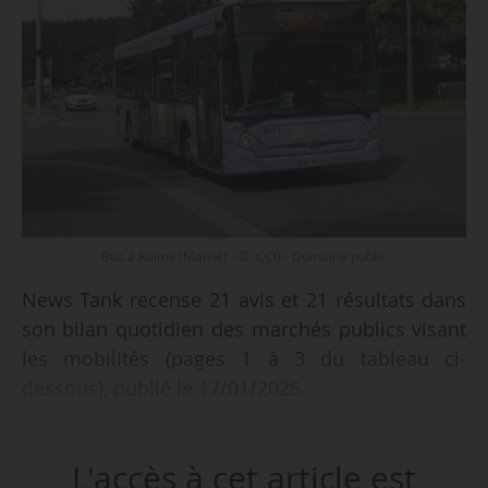
Bus à Reims (Marne) - © CC0 - Domaine public
News Tank recense 21 avis et 21 résultats dans
son bilan quotidien des marchés publics visant
les mobilités (pages 1 à 3 du tableau ci-
dessous), publié le 17/01/2025.
Parmi les 21 avis recensés :
L'accès à cet article est
• une mission d’accompagnement pour la