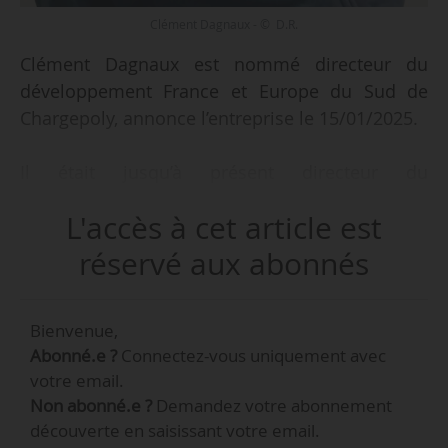
Clément Dagnaux - © D.R.
Clément Dagnaux est nommé directeur du
développement France et Europe du Sud de
Chargepoly, annonce l’entreprise le 15/01/2025.
Il était jusqu’à présent directeur du
développement commercial et du réseau IRVE l
L'accès à cet article est
OREVE chez Ortec Group, poste qu’il a occupé
de mai 2023 à janvier 2025.
réservé aux abonnés
« Clément Dagnaux a rejoint Chargepoly pour
Bienvenue,
intensifier notre développement en France et à
Abonné.e ?
Connectez-vous uniquement avec
l’international. Son arrivée renforce notre
votre email.
ambition d’être l’opérateur de référence du
Non abonné.e ?
Demandez votre abonnement
secteur du transport de marchandises et de
découverte en saisissant votre email.
passagers, à travers une offre de recharge