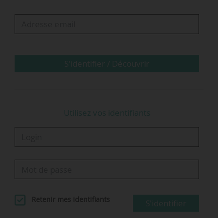
fiable, intelligente, durable et adaptée aux
besoins spécifiques de la mobilité lourde »,
indique Chargepoly.
S'identifier / Découvrir
Utilisez vos identifiants
Retenir mes identifiants
S'identifier