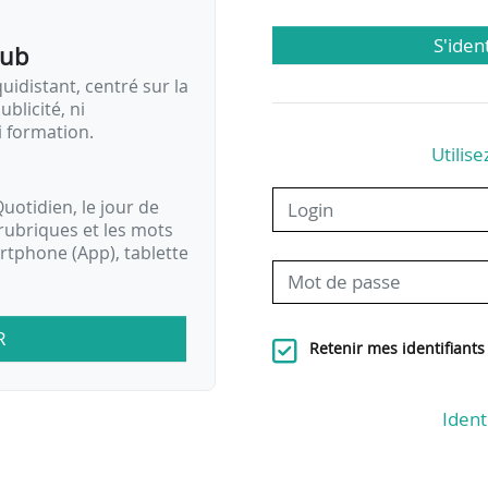
S'iden
pub
idistant, centré sur la
ublicité, ni
i formation.
Utilise
uotidien, le jour de
rubriques et les mots
artphone (App), tablette
R
Retenir mes identifiants
Ident