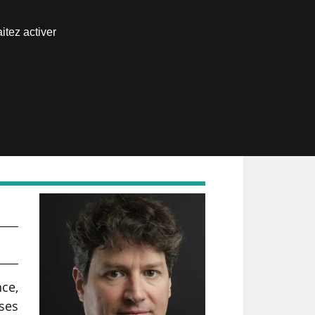
Nous joindre
itez activer
Espace abonné
l
ce,
 ses