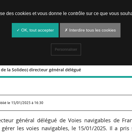
Prendre un rendez-vous
lise des cookies et vous donne le contrôle sur ce que vous souha
✓ OK, tout accepter
✗ Interdire tous les cookies
Personnaliser
de la Solideo) directeur général délégué
x-DGA de la Solideo) directeur généra
ublié le
15/01/2025 à 16:30
teur général délégué de Voies navigables de Fran
gérer les voies navigables, le 15/01/2025. Il a pris