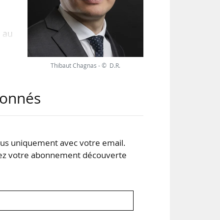
 au
 la
e la
Thibaut Chagnas - © D.R.
abonnés
éral
2020
s uniquement avec votre email.
 votre abonnement découverte