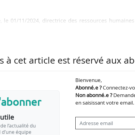
 le 01/11/2024, directrice des ressources humaines
inistère du Partenariat avec les territoires et de
a Transition écologique, de l’Énergie, du Climat et d
stère du Logement et de la Rénovation urbaine.
s à cet article est réservé aux 
bre 2021, directeur général adjoint et secrétaire gén
ous-directeur du budget à la Ville de Paris de juillet 
Bienvenue,
Abonné.e ?
Connectez-vou
vre les orientations…
Non abonné.e ?
Demandez
s'abonner
en saisissant votre email.
utile
de l’actualité du
il d’une équipe