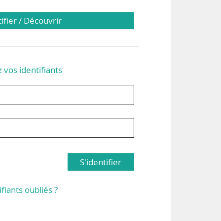
tifier / Découvrir
z vos identifiants
S'identifier
ifiants oubliés ?