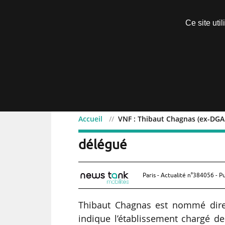
Découvrir sans engagement
Ce site uti
Menu
Accueil
VNF : Thibaut Chagnas (ex-DGA 
VNF : Thibaut Chagnas (e
délégué
Paris - Actualité n°384056 - P
Thibaut Chagnas est nommé direc
indique l’établissement chargé de 