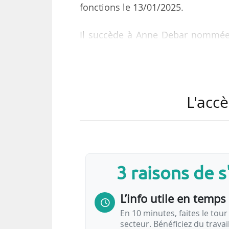
fonctions le 13/01/2025.
Il succède à Anne Debar nommée,
sein du secrétariat général du m
Décentralisation, du ministère de l
Prévention des risques et du mini
L'accè
Thibaut Chagnas était, depuis octo
de la Solideo. Il a également été s
à octobre 2021.
Il a pour mission de mettre en œu
3 raisons de 
L’info utile en temps 
En 10 minutes, faites le tour 
secteur. Bénéficiez du trava