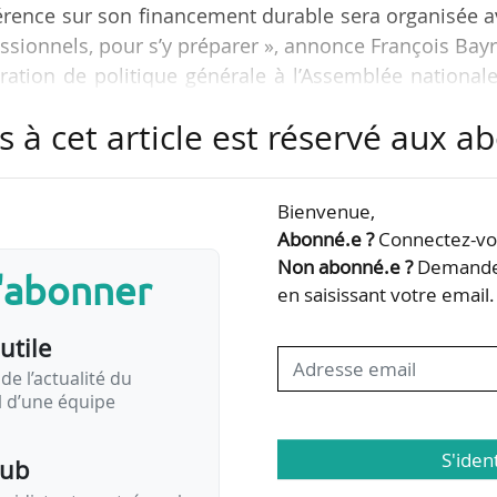
rence sur son financement durable sera organisée a
ofessionnels, pour s’y préparer », annonce François Bay
ration de politique générale à l’Assemblée nationale
s à cet article est réservé aux 
hambre basse, François Bayrou annonce ses priorités 
 sont identifiés :
Bienvenue,
 l’État et de la sécurité sociale,
Abonné.e ?
Connectez-vou
la stabilité, qui impose de se réconcilier,
Non abonné.e ?
Demandez
s'abonner
en saisissant votre email.
utile
de l’actualité du
il d’une équipe
S'iden
pub