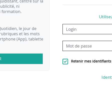
idistant, centré sur la
ublicité, ni
i formation.
Utilise
uotidien, le jour de
rubriques et les mots
artphone (App), tablette
R
Retenir mes identifiants
Ident