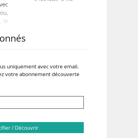
vec
rou,
, le
abonnés
à la
s uniquement avec votre email.
 votre abonnement découverte
tifier / Découvrir