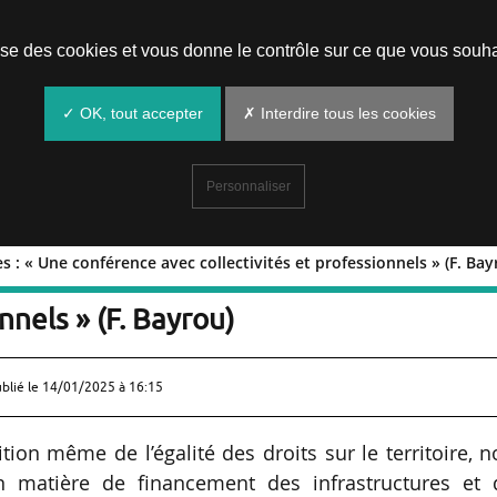
Prendre un rendez-vous
lise des cookies et vous donne le contrôle sur ce que vous souha
✓ OK, tout accepter
✗ Interdire tous les cookies
Personnaliser
 : « Une conférence avec collectivités et professionnels » (F. Bay
ructures : « Une conférence avec
nnels » (F. Bayrou)
ublié le
14/01/2025 à 16:15
ition même de l’égalité des droits sur le territoire, 
 matière de financement des infrastructures et 