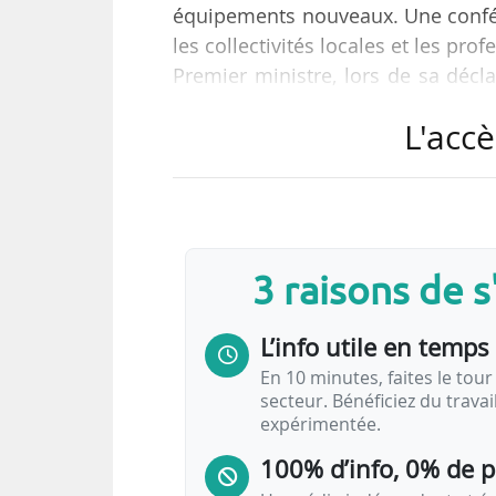
équipements nouveaux. Une confé
les collectivités locales et les pr
Premier ministre, lors de sa décla
14/01/2025.
L'accè
Lors d’une séance publique à la c
tête du Gouvernement. Trois enjeux
• adopter sans tarder les budgets de
• mettre en place les conditions de 
3 raisons de 
• refonder l’action publique.
L’info utile en temps 
« La situation…
En 10 minutes, faites le tour 
secteur. Bénéficiez du trava
expérimentée.
100% d’info, 0% de 