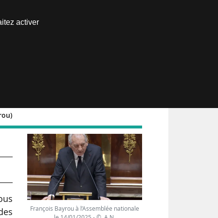
Nous joindre
itez activer
Espace abonné
rou)
nous
François Bayrou à l’Assemblée nationale
des
le 14/01/2025 - © A.N.