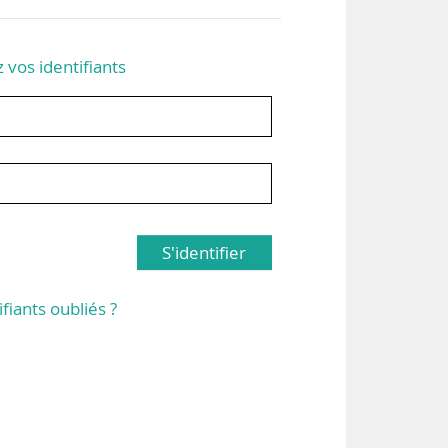
z vos identifiants
S'identifier
ifiants oubliés ?