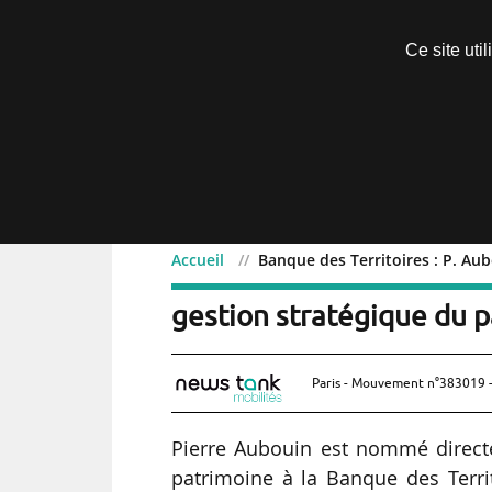
Découvrir sans engagement
Ce site uti
Menu
Accueil
Banque des Territoires : P. Au
Banque des Territoires :
gestion stratégique du 
Paris - Mouvement n°383019 -
Pierre Aubouin est nommé direct
patrimoine à la Banque des Terri