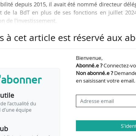
bilité depuis 2015, il avait été nommé directeur dél
t de la BdT en plus de ses fonctions en juillet 2024
on de l’investissement.
s à cet article est réservé aux 
crée à l’investissement dans les infrastructures e
ps de passer le flambeau à Emmanuel Legrand, Moni
ter haut et fort les couleurs de la mobilité décarb
Bienvenue,
en coopération avec avec les équipes d’investissem
Abonné.e ?
Connectez-vou
Non abonné.e ?
Demandez
s'abonner
en saisissant votre email.
utile
de l’actualité du
il d’une équipe
S'iden
pub