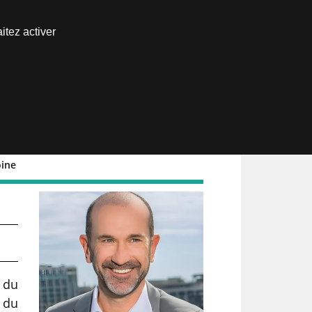
Nous joindre
itez activer
Espace abonné
oine
 &
 du
 du