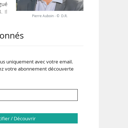
égué
. Il
Pierre Auboin - © D.R.
abonnés
t la
que
onée
ent
s uniquement avec votre email.
 votre abonnement découverte
tifier / Découvrir