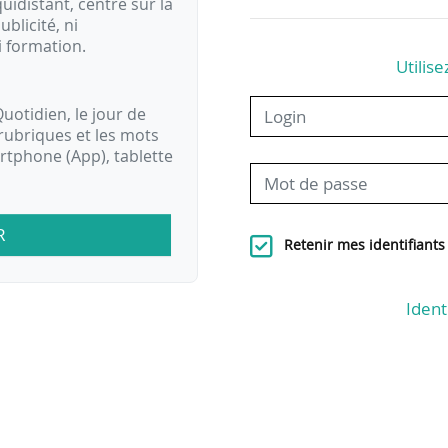
idistant, centré sur la
ublicité, ni
i formation.
Utilise
uotidien, le jour de
rubriques et les mots
artphone (App), tablette
R
Retenir mes identifiants
Ident