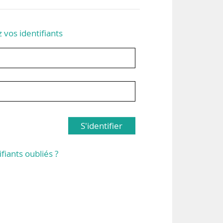
z vos identifiants
S'identifier
ifiants oubliés ?