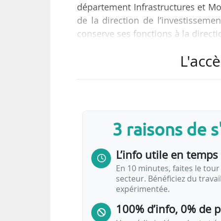
département Infrastructures et Mo
de la direction de l’investissemen
conserve ses fonctions à la directi
L'accè
« Après près d’une décennie consa
mobilité décarbonée, il est tem
Agier et Vincent Vettier pour por
pour la Banque des Territoires, 
dans les infrastructures dirigées…
3 raisons de 
L’info utile en temps 
En 10 minutes, faites le tour 
secteur. Bénéficiez du trava
expérimentée.
100% d’info, 0% de 