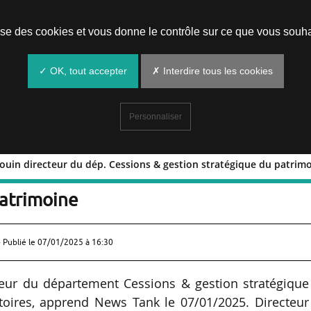
Prendre un rendez-vous
lise des cookies et vous donne le contrôle sur ce que vous souha
✓ OK, tout accepter
✗ Interdire tous les cookies
Personnaliser
bouin directeur du dép. Cessions & gestion stratégique du patrim
 P. Aubouin directeur du dép. Cessions
patrimoine
 Publié le
07/01/2025 à 16:30
eur du département Cessions & gestion stratégique
toires, apprend News Tank le 07/01/2025. Directeur