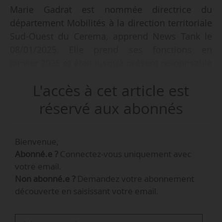
Marie Gadrat est nommée directrice du
département Mobilités à la direction territoriale
Sud-Ouest du Cerema, apprend News Tank le
08/01/2025. Elle prend ses fonctions en
janvier 2025 et était jusqu’à présent responsable
du service Action territoriale à Bordeaux
L'accès à cet article est
Métropole, poste qu’elle a occupé de juillet 2021
à janvier 2025.
réservé aux abonnés
Elle succède à David Sabatier, qui a occupé ce
Bienvenue,
poste de février 2020 à octobre 2024, avant de
Abonné.e ?
Connectez-vous uniquement avec
rejoindre l’Hôpital Tarbes-Lourdes en tant que
votre email.
directeur adjoint, en charge de la construction
Non abonné.e ?
Demandez votre abonnement
du nouvel hôpital.
découverte en saisissant votre email.