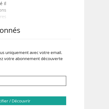
é il
ons
ères
lle
abonnés
us,
s de
s uniquement avec votre email.
 votre abonnement découverte
tifier / Découvrir