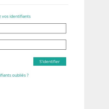
z vos identifiants
S'identifier
ifiants oubliés ?