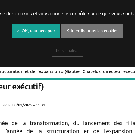
Prendre un rendez-vous
lise des cookies et vous donne le contrôle sur ce que vous souha
✓ OK, tout accepter
✗ Interdire tous les cookies
Personnaliser
tructuration et de l’expansion » (Gautier Chatelus, directeur exécu
e la structuration et de l’expansion »
eur exécutif)
ublié le
08/01/2025 à 11:31
née de la transformation, du lancement des filia
t l’année de la structuration et de l’expansion