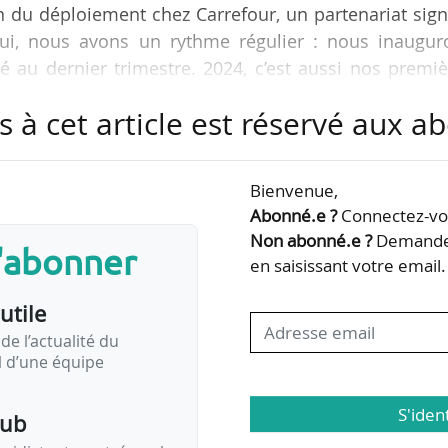
ion du déploiement chez Carrefour, un partenariat sign
hui, nous avons un rythme régulier : nous inaugur
é au dernier trimestre. 2024, c’est aussi nos premi
rque hors parkings Carrefour Market, comme ce
s à cet article est réservé aux 
ent à Brest », déclare à News Tank Gautier Chatel
8/01/2025.
Bienvenue,
nal au Benelux, en Espagne et l’Italie. En France, plu
Abonné.e ?
Connectez-vou
nt équipés en bornes Driveco et…
Non abonné.e ?
Demandez
s'abonner
en saisissant votre email.
utile
de l’actualité du
il d’une équipe
S'iden
pub