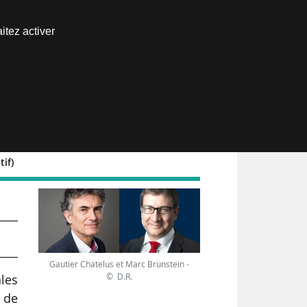
Nous joindre
itez activer
Espace abonné
tif)
Gautier Chatelus et Marc Brunstein -
© D.R.
les
 de