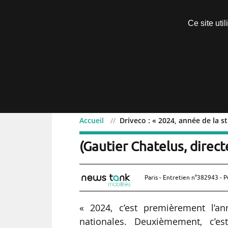
Découvrir sans engagement
Ce site uti
Menu
Accueil
Driveco : « 2024, année de la s
Driveco : « 2024, année d
(Gautier Chatelus, direct
Paris - Entretien n°382943 - P
« 2024, c’est premièrement l’an
nationales. Deuxièmement, c’es