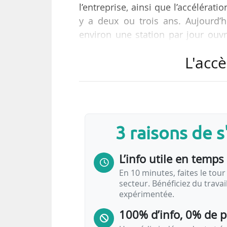
l’entreprise, ainsi que l’accélérat
y a deux ou trois ans. Aujourd’
environ une station par jour ouvr
stations sur notre propre ma
L'accè
d’Océanopolis, inaugurée récemm
directeur exécutif de Driveco, le 0
Driveco se développe à l’internatio
200 magasins Carrefour Market so
3 raisons de 
L’info utile en temps 
En 10 minutes, faites le tour 
secteur. Bénéficiez du trava
expérimentée.
100% d’info, 0% de 