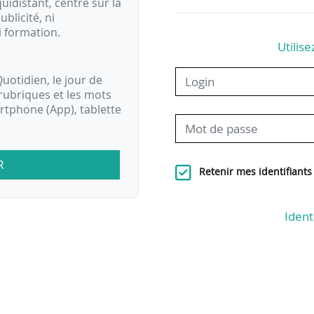
idistant, centré sur la
ublicité, ni
i formation.
Utilise
uotidien, le jour de
rubriques et les mots
artphone (App), tablette
R
Retenir mes identifiants
Ident