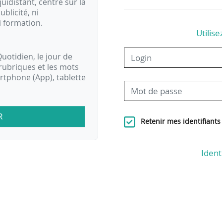
idistant, centré sur la
ublicité, ni
i formation.
Utilise
uotidien, le jour de
rubriques et les mots
artphone (App), tablette
R
Retenir mes identifiants
Ident