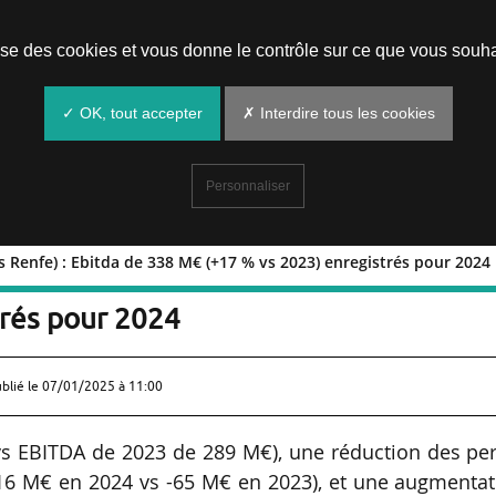
Prendre un rendez-vous
lise des cookies et vous donne le contrôle sur ce que vous souha
✓ OK, tout accepter
✗ Interdire tous les cookies
Personnaliser
rs Renfe) : Ebitda de 338 M€ (+17 % vs 2023) enregistrés pour 2024
voyageurs Renfe) : Ebitda de 338 M€
trés pour 2024
ublié le
07/01/2025 à 11:00
s EBITDA de 2023 de 289 M€), une réduction des per
,16 M€ en 2024 vs -65 M€ en 2023), et une augmenta