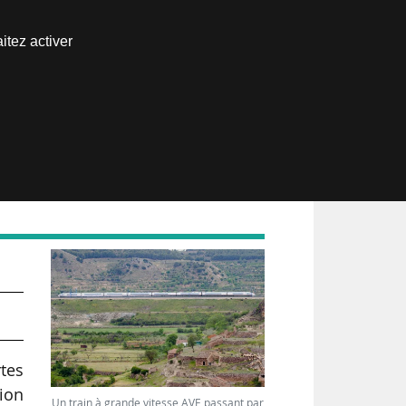
Nous joindre
itez activer
Espace abonné
tes
tion
Un train à grande vitesse AVE passant par