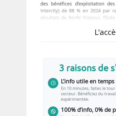
des bénéfices d’exploitation de
Intercity) de 88 % en 2024 par ra
résultats de Renfe Viajeros, filial
touristiques, de la Renfe lors de la
L'accè
Avec Renfe Mercancías, Renfe Fa
Ferroviario, et Renfe Proyectos I
groupe ferroviaire public espagno
trains…
3 raisons de 
L’info utile en temps 
En 10 minutes, faites le tour 
secteur. Bénéficiez du trava
expérimentée.
100% d’info, 0% de 