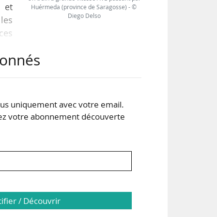
 et
Huérmeda (province de Saragosse) - ©
Diego Delso
 les
ices
abonnés
ial
s du
 des
s uniquement avec votre email.
 votre abonnement découverte
tifier / Découvrir