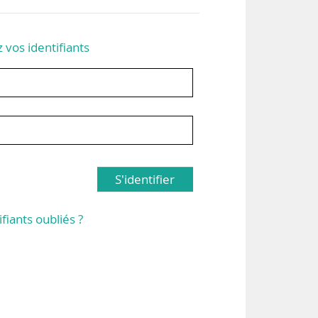
z vos identifiants
S'identifier
ifiants oubliés ?