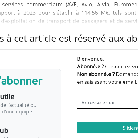
s services commerciaux (AVE, Avlo, Alvia, Euromed
pport à 2023 pour s’établir à 114,56 M€, tels sont
e d’exploitation de transport de passagers et de serv
 clôture de l’exercice 2024, présenté le 29/12/2024.
s à cet article est réservé aux 
bricación y Mantenimiento, Renfe Alquiler de Mater
nternacionales, Renfe Viajeros est l’une des filiale
Bienvenue,
l Renfe. Créée en 2013, la filiale opère en Espagne
Abonné.e ?
Connectez-vou
Non abonné.e ?
Demandez
s'abonner
en saisissant votre email.
utile
de l’actualité du
il d’une équipe
S'iden
pub