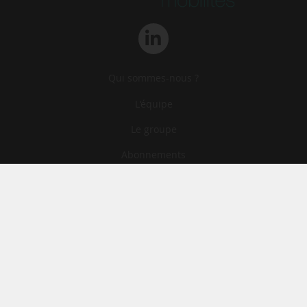
Qui sommes-nous ?
L‘équipe
Le groupe
Abonnements
Contact
Archives
CGA
Mentions légales
Confidentialité