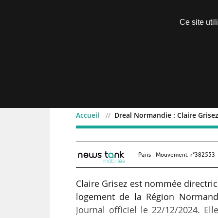
Découvrir sans engagement
Ce site uti
Menu
Accueil
Dreal Normandie : Claire Grisez
Dreal Normandie : Claire 
Paris - Mouvement n°382553 -
Claire Grisez est nommée directri
logement de la Région Normandie
Journal officiel le 22/12/2024. E