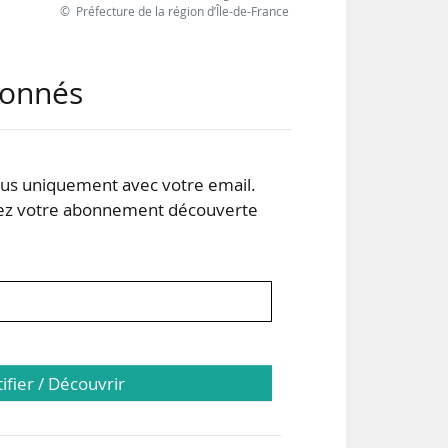
© Préfecture de la région d’Île-de-France
tale
abonnés
rale
e au
elle
cinq
s uniquement avec votre email.
 votre abonnement découverte
tifier / Découvrir