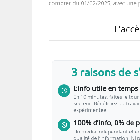
compter du 01/02/2025, avec une p
Claire Grisez occupait depuis 2015
L'accè
adjointe de l’environnement et de 
des ponts, des eaux et des forêts,
sein de la direction de l’eau et d
succède à Olivier Morzelle, parti à
années, depuis…
3 raisons de 
L’info utile en temps 
En 10 minutes, faites le tour 
secteur. Bénéficiez du trava
expérimentée.
100% d’info, 0% de 
Un média indépendant et équ
qualité de l’information. Ni p