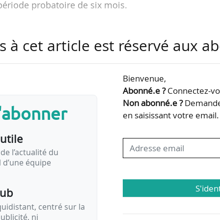
ériode probatoire de six mois.
 le poste de directrice régionale et interdépartemen
s à cet article est réservé aux 
l’énergie de la Région Île-de-France. Ingénieure géné
 elle a débuté sa carrière en administration central
e la biodiversité. À la tête de la Dreal Normandie, 
Bienvenue,
 la retraite après avoir occupé cette fonction durant 
Abonné.e ?
Connectez-vou
Non abonné.e ?
Demandez
s'abonner
en saisissant votre email.
utile
de l’actualité du
il d’une équipe
S'iden
pub
idistant, centré sur la
ublicité, ni