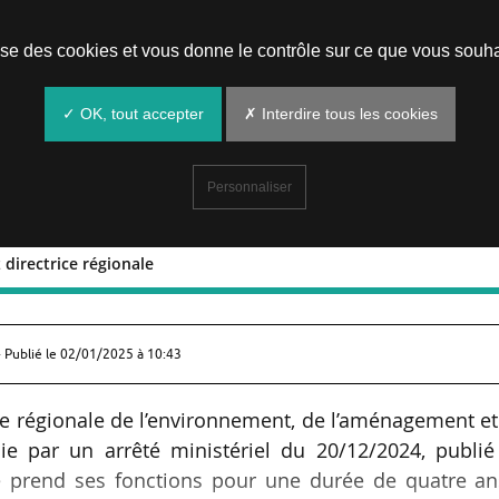
Prendre un rendez-vous
lise des cookies et vous donne le contrôle sur ce que vous souha
✓ OK, tout accepter
✗ Interdire tous les cookies
Personnaliser
 directrice régionale
Grisez directrice régionale
 Publié le
02/01/2025 à 10:43
ce régionale de l’environnement, de l’aménagement e
 par un arrêté ministériel du 20/12/2024, publié
lle prend ses fonctions pour une durée de quatre a