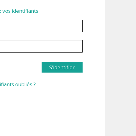
z vos identifiants
S'identifier
ifiants oubliés ?