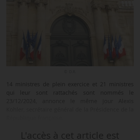
© D.R.
14 ministres de plein exercice et 21 ministres
qui leur sont rattachés sont nommés le
23/12/2024, annonce le même jour Alexis
Kohler, secrétaire général de la Présidence de la
République française.
L'accès à cet article est
Ils composent le gouvernement de François