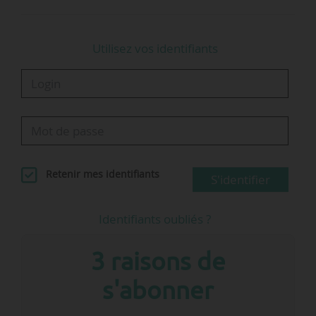
Utilisez vos identifiants
Retenir mes identifiants
S'identifier
Identifiants oubliés ?
Vœux News Tank Mobilités le 09/01/2025 - © D.R.
3 raisons de
La rentrée promet d’être riche en…
s'abonner