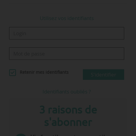
Honnart, fondateur de Klaxit (BlaBlaCar). « Les
ZFE sont très souvent au centre du débat
Utilisez vos identifiants
public…
Retenir mes identifiants
S'identifier
Identifiants oubliés ?
3 raisons de
s'abonner