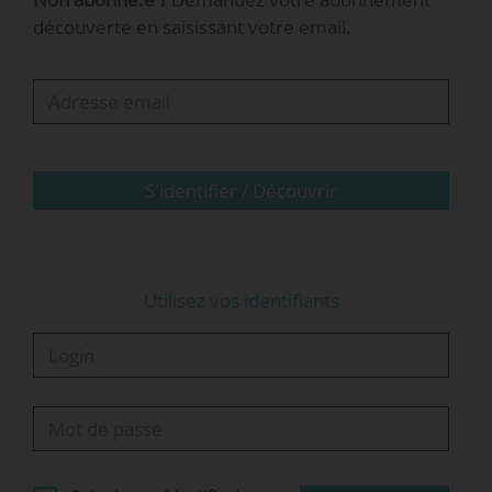
« Les élections sont importantes, mais il aurait
découverte en saisissant votre email.
été dommage pour la SNCF de ne pas
s’exprimer sur sa participation aux JOP avant le
lancement de l’événement. Et personne à la
SNCF n’a envie de perturber les Jeux, les
cheminots sont pleinement…
S'identifier / Découvrir
Utilisez vos identifiants