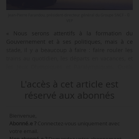
Jean-Pierre Farandou, président-directeur général du Groupe SNCF - ©
VEP
« Nous serons attentifs à la formation du
Gouvernement et à ses politiques, mais à ce
stade, il y a beaucoup à faire : faire rouler les
trains au quotidien, les départs en vacances, et
les Jeux Olympiques et Paralympiques. Quels
que soient les résultats des élections
L'accès à cet article est
législatives, les Jeux auront bien lieu à Paris cet
été, et à presque un mois de l’ouverture la SNCF
réservé aux abonnés
est prête », déclare Jean-Pierre Farandou,
président-directeur général du Groupe SNCF,
Bienvenue,
lors de la présentation de la participation de
Abonné.e ?
Connectez-vous uniquement avec
l’entreprise à l’événement le 28/06/2024.
votre email.
Non abonné.e ?
Demandez votre abonnement