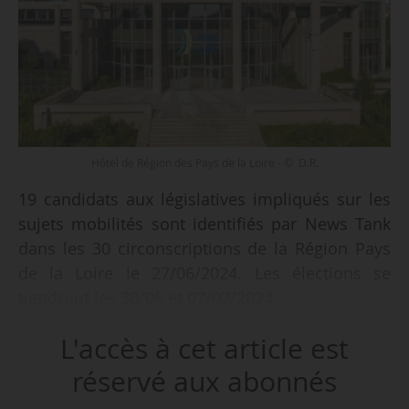
Hôtel de Région des Pays de la Loire - © D.R.
19 candidats aux législatives impliqués sur les
sujets mobilités sont identifiés par News Tank
dans les 30 circonscriptions de la Région Pays
de la Loire le 27/06/2024. Les élections se
tiendront les 30/06 et 07/07/2024.
L'accès à cet article est
Parmi les personnalités repérées figurent :
réservé aux abonnés
re
• Guillaume Garot, candidat dans la 1