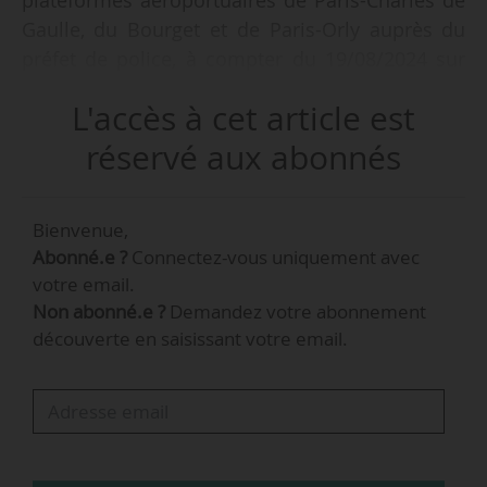
Gaulle, du Bourget et de Paris-Orly auprès du
préfet de police, à compter du 19/08/2024 sur
proposition de Gérald Darmanin, ministre de
L'accès à cet article est
l’Intérieur et des Outre-Mer, lors du Conseil des
ministres le 26/06/2024.
réservé aux abonnés
Bienvenue,
Abonné.e ?
Connectez-vous uniquement avec
votre email.
Non abonné.e ?
Demandez votre abonnement
découverte en saisissant votre email.