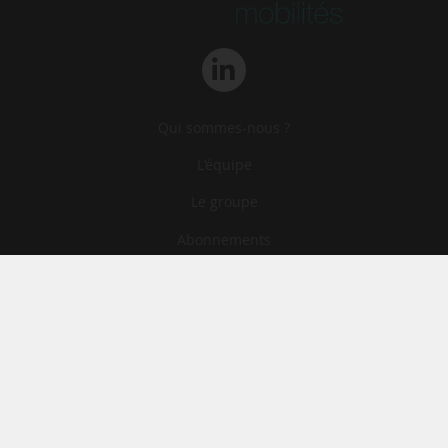
Qui sommes-nous ?
L‘équipe
Le groupe
Abonnements
Contact
Archives
CGA
Mentions légales
Confidentialité