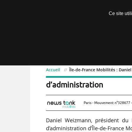
Découvrir sans engagement
Ce site uti
Menu
Accueil
Île-de-France Mobilités : Dan
Île-de-France Mobilités
d’administration
Paris - Mouvement n°328677 -
Daniel Weizmann, président du
d’administration d’Île-de-France M