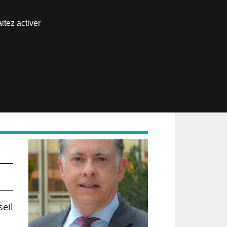
Nous joindre
itez activer
Espace abonné
eil