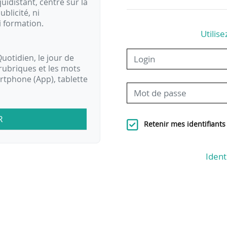
idistant, centré sur la
ublicité, ni
i formation.
Utilise
uotidien, le jour de
rubriques et les mots
artphone (App), tablette
R
Retenir mes identifiants
Ident