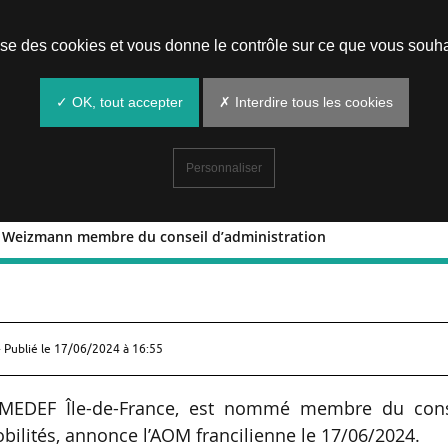
Prendre un rendez-vous
lise des cookies et vous donne le contrôle sur ce que vous souha
✓ OK, tout accepter
✗ Interdire tous les cookies
Personnaliser
iel Weizmann membre du conseil d’administration
 : Daniel Weizmann membre du conseil
 Publié le
17/06/2024 à 16:55
 MEDEF Île-de-France, est nommé membre du cons
obilités, annonce l’AOM francilienne le 17/06/2024.