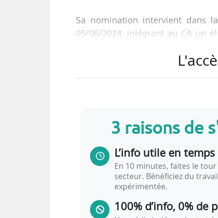
Sa nomination intervient dans l
05/06/2024, intégrant au CA un él
un représentant des employeurs
L'accè
représentant des entreprises de 
signé entre l’AOM francilienne et 
approuvée par la loi. Daniel Weiz
Paris Île-de-France, le deuxième r
Mobilités », indique…
3 raisons de 
L’info utile en temps 
En 10 minutes, faites le tour 
secteur. Bénéficiez du trava
expérimentée.
100% d’info, 0% de 