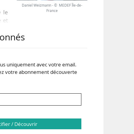
Daniel Weizmann - © MEDEF Île-de-
France
 le
e et
 un
abonnés
ord
 été
 CCI
ance
s uniquement avec votre email.
 votre abonnement découverte
tifier / Découvrir