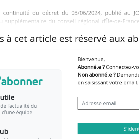
a continuité du décret du 03/06/2024, publié au JO
u supplémentaire du conseil régional d’Île-de-Franc
. Et en lien avec la décision prise d’y intégrer
s à cet article est réservé aux 
plus de 11 salariés redevables du VM suite à l’acc
l’État, en septembre 2023. « Cette disposition avait
mann sera après Dominique Restino, président de la
Bienvenue,
eprésentant des entreprises au sein du CA d’Île-de-Fr
Abonné.e ?
Connectez-vou
Non abonné.e ?
Demandez
s'abonner
en saisissant votre email.
utile
de l’actualité du
il d’une équipe
S'iden
pub