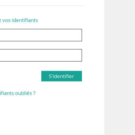
z vos identifiants
S'identifier
ifiants oubliés ?