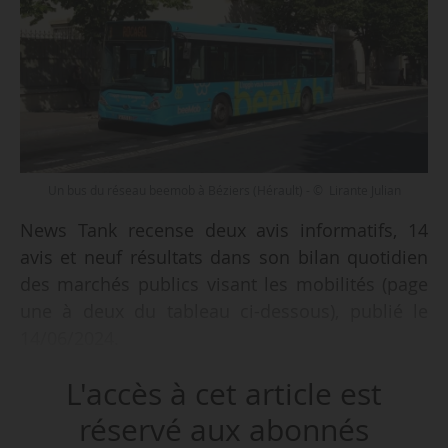
Un bus du réseau beemob à Béziers (Hérault) - © Lirante Julian
News Tank recense deux avis informatifs, 14
avis et neuf résultats dans son bilan quotidien
des marchés publics visant les mobilités (page
une à deux du tableau ci-dessous), publié le
14/06/2024.
L'accès à cet article est
Parmi les 14 avis recensés :
• une assistance pour le suivi du contrat de
réservé aux abonnés
concession de service sous forme de DSP