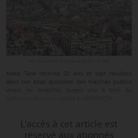
Ville de Marseille (Bouches-du-Rhône) - © D.R.
News Tank recense 22 avis et sept résultats
dans son bilan quotidien des marchés publics
visant les mobilités (pages une à trois du
tableau ci-dessous), publié le 06/06/2024.
Parmi les 22 avis recensés :
L'accès à cet article est
• une DSP pour la gestion du stationnement
payant de surface sous forme de concession de
réservé aux abonnés