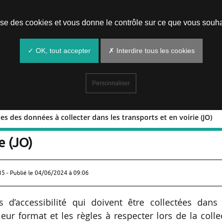
Prendre un rendez-vous
lise des cookies et vous donne le contrôle sur ce que vous souha
✓ OK, tout accepter
✗ Interdire tous les cookies
Personnaliser
ques des données à collecter dans les transports et en voirie (JO)
téristiques des données à collecter dan
e (JO)
35 - Publié le
04/06/2024 à 09:06
 d’accessibilité qui doivent être collectées dans 
leur format et les règles à respecter lors de la colle