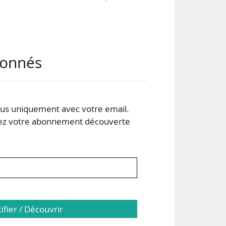
 la
abonnés
aces
 des
s uniquement avec votre email.
 votre abonnement découverte
tifier / Découvrir