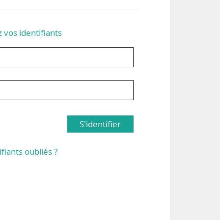
z vos identifiants
S'identifier
ifiants oubliés ?