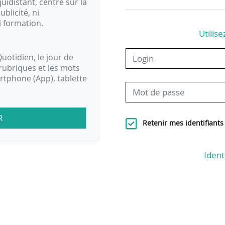
idistant, centré sur la
ublicité, ni
i formation.
Utilise
uotidien, le jour de
rubriques et les mots
artphone (App), tablette
R
Retenir mes identifiants
Ident