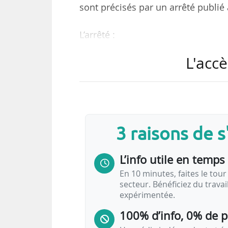
sont précisés par un arrêté publié
L’arrêté :
• nomme les deux modèles de don
L'accè
collecte des données d’accessibil
publics afin de garantir l’interopér
• liste les éléments et attributs obl
• précise les modalités de mise en
données d’accessibilité dans les tr
3 raisons de 
• concerne également les dispositi
L’info utile en temps 
En 10 minutes, faites le tour 
secteur. Bénéficiez du trava
expérimentée.
100% d’info, 0% de 