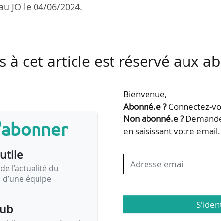
 au JO le 04/06/2024.
nées et l’unique format d’échange à respecter dans
s à cet article est réservé aux 
ité dans les transports, en voirie et dans les esp
abilité des données ;
igatoires à collecter pour les transports et en voirie ;
Bienvenue,
 œuvre de la création, de la collecte et de l’échange
Abonné.e ?
Connectez-vou
ansports ;
Non abonné.e ?
Demandez
s'abonner
fs diffusant à proximité des informations par…
en saisissant votre email.
utile
de l’actualité du
il d’une équipe
S'iden
pub