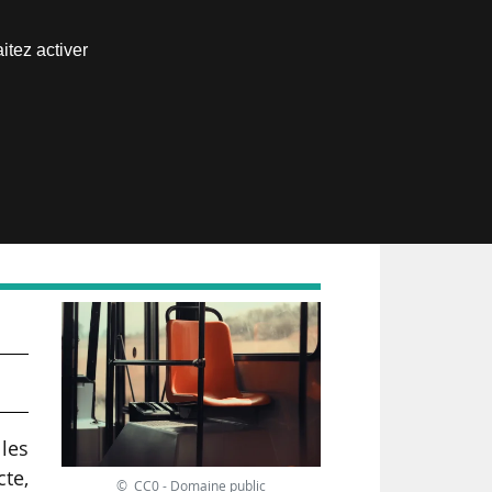
Nous joindre
itez activer
Espace abonné
s
les
cte,
© CC0 - Domaine public